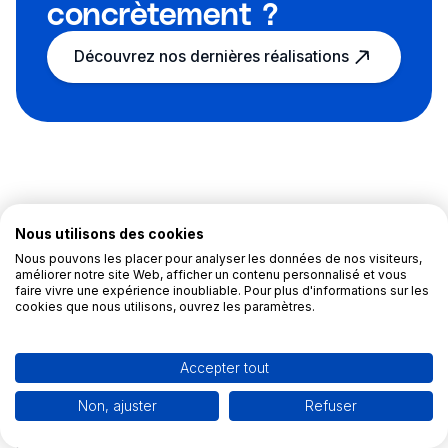
concrètement ?
Découvrez nos dernières réalisations
Ecair vous guide tout au
Nous utilisons des cookies
Nous pouvons les placer pour analyser les données de nos visiteurs,
long de votre projet
améliorer notre site Web, afficher un contenu personnalisé et vous
faire vivre une expérience inoubliable. Pour plus d'informations sur les
d'installation de pompe à
cookies que nous utilisons, ouvrez les paramètres.
chaleur
Accepter tout
Non, ajuster
Refuser
Ecair est expert en rénovation énergétique
et dispose
d’une compétence particulière dans les pompes à chaleur