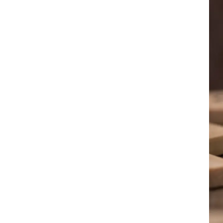
8. Question 8 : Est-il possible de
cumuler les CEE avec d’autres aides
?
9. Question 9 : Peut-on obtenir des
CEE sur des rénovations globales ?