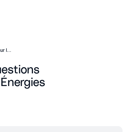
FAQ CEE : les réponses à vos questions sur les Certificats d’Économies d’Énergies
uestions
’Énergies