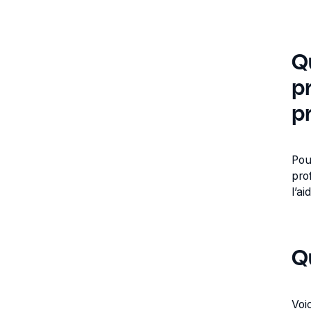
Q
p
p
Pou
pro
l’ai
Q
Voi