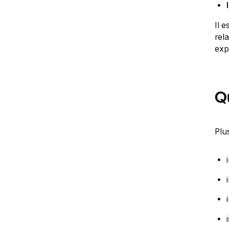
Il 
rel
expe
Q
Plu