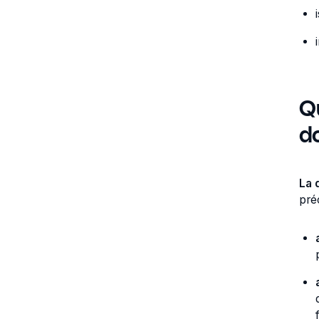
Q
do
La 
pré