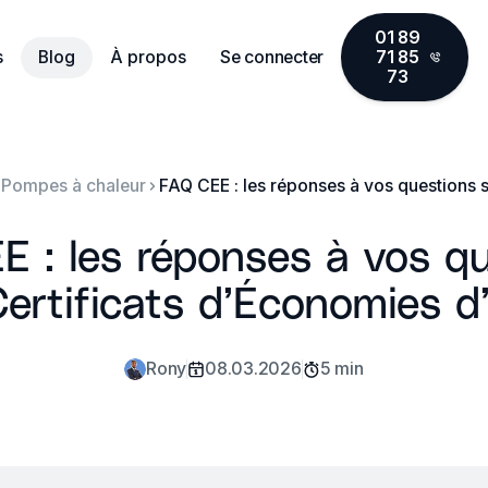
01 89
s
Blog
À propos
Se connecter
71 85
73
Pompes à chaleur
 : les réponses à vos q
Certificats d’Économies d
Rony
08.03.2026
5 min