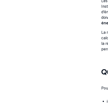
Le
Ins
d’é
doi
éne
La 
cal
la 
per
Q
Pou