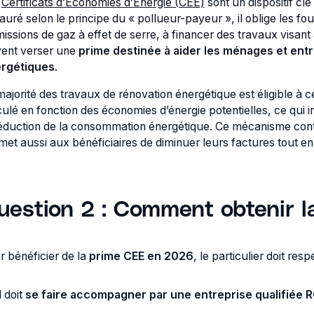
s
Certificats d’Économies d’Énergie (CEE)
sont un dispositif cl
tauré selon le principe du « pollueur-payeur », il oblige les f
missions de gaz à effet de serre, à financer des travaux visan
vent verser une
prime destinée à aider les ménages et ent
rgétiques
.
majorité des travaux de rénovation énergétique est éligible à c
culé en fonction des économies d’énergie potentielles, ce qui i
réduction de la consommation énergétique. Ce mécanisme contr
met aussi aux bénéficiaires de diminuer leurs factures tout e
uestion 2 : Comment obtenir 
r bénéficier de la
prime CEE en 2026
, le particulier doit res
il doit
se faire accompagner par une entreprise qualifiée R