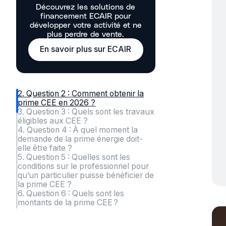
Découvrez les solutions de
financement ECAIR pour
développer votre activité et ne
plus perdre de vente.
En savoir plus sur ECAIR
1. Question 1 : Les Certificats
d’Économies d’Énergie (CEE) :
qu’est-ce que c’est ?
2. Question 2 : Comment obtenir la
prime CEE en 2026 ?
3. Question 3 : Quels sont les travaux
éligibles aux CEE ?
4. Question 4 : À quel moment la
demande de la prime énergie doit-
elle être faite ?
5. Question 5 : Quelles sont les
conditions sur le professionnel pour
qu’un particulier puisse bénéficier de
la prime CEE ?
6. Question 6 : Quels sont les
montants de la prime CEE ?
7. Question 7 : Est-il possible de
cumuler plusieurs primes énergie ?