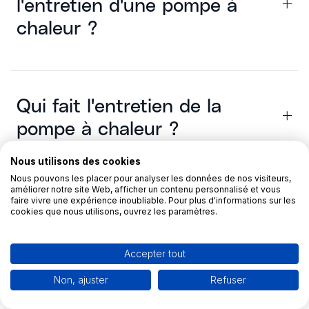
l'entretien d'une pompe à
chaleur ?
Le coût moyen de l'entretien d'une pompe à chaleur
varie entre 30 et 50 euros par mois.
Qui fait l'entretien de la
pompe à chaleur ?
Nous utilisons des cookies
L'entretien doit être réalisé par un professionnel qualifié
et certifié, garantissant une maintenance conforme aux
Nous pouvons les placer pour analyser les données de nos visiteurs,
améliorer notre site Web, afficher un contenu personnalisé et vous
normes en vigueur.
Quelle est la durée de vie
faire vivre une expérience inoubliable. Pour plus d'informations sur les
cookies que nous utilisons, ouvrez les paramètres.
d’une pompe à chaleur ?
Accepter tout
La durée de vie moyenne d'une pompe à chaleur est
d'environ 15 à 20 ans, à condition qu'elle soit
Non, ajuster
Refuser
régulièrement entretenue par des professionnels.
Est-ce que l'entretien de la