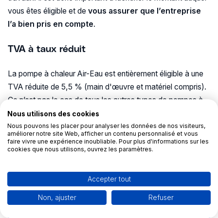
vous êtes éligible et de
vous assurer que l’entreprise
l’a bien pris en compte
.
TVA à taux réduit
La pompe à chaleur Air-Eau est entièrement éligible à une
TVA réduite de 5,5 % (main d'œuvre et matériel compris).
Ce n’est pas le cas de tous les autres types de pompes à
chaleur.
Nous utilisons des cookies
Nous pouvons les placer pour analyser les données de nos visiteurs,
améliorer notre site Web, afficher un contenu personnalisé et vous
faire vivre une expérience inoubliable. Pour plus d'informations sur les
cookies que nous utilisons, ouvrez les paramètres.
Pour tout comprendre,
Accepter tout
découvrez notre guide
Non, ajuster
Refuser
des aides 2024.