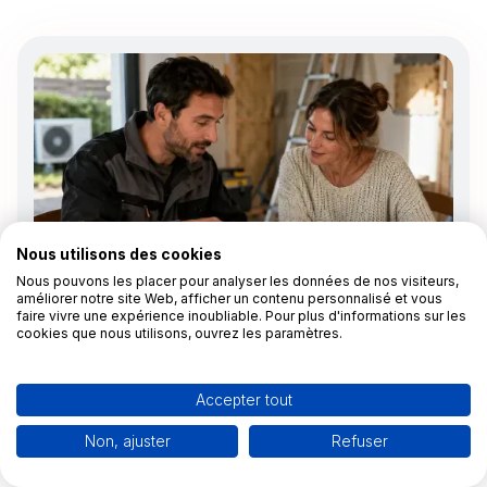
Nous utilisons des cookies
Nous pouvons les placer pour analyser les données de nos visiteurs,
améliorer notre site Web, afficher un contenu personnalisé et vous
faire vivre une expérience inoubliable. Pour plus d'informations sur les
cookies que nous utilisons, ouvrez les paramètres.
Aides financières rénovation énergétique
Valorisation des CEE : tout ce que l'installateur RGE
doit savoir pour maximiser ses chantiers
Accepter tout
Non, ajuster
Refuser
Rony
20/4/2026
9 minutes