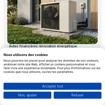
Aides financières rénovation énergétique
BAR-TH-171 : calcul des primes CEE pour une
Nous utilisons des cookies
pompe à chaleur air/eau (guide 2026)
Nous pouvons les placer pour analyser les données de nos visiteurs,
améliorer notre site Web, afficher un contenu personnalisé et vous
faire vivre une expérience inoubliable. Pour plus d'informations sur les
cookies que nous utilisons, ouvrez les paramètres.
Rony
2/4/2026
12 minutes
Accepter tout
Non, ajuster
Refuser