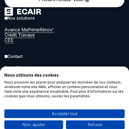
Nos solutions
Avance MaPrimeRénov'
Crédit Travaux
CEE
Contact
5 rue Pleyel
93200 Saint-Denis
Nous utilisons des cookies
contact@ecair.eco
Nous pouvons les placer pour analyser les données de nos visiteurs,
améliorer notre site Web, afficher un contenu personnalisé et vous
faire vivre une expérience inoubliable. Pour plus d'informations sur les
Légal
cookies que nous utilisons, ouvrez les paramètres.
Cookies
Mentions légales
Accepter tout
Non, ajuster
Refuser