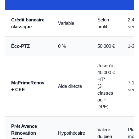
Crédit bancaire
Selon
2-4
Variable
classique
profil
sema
Éco-PTZ
0 %
50 000 €
1-3 m
Jusqu'à
40 000 €
HT*
MaPrimeRénov'
7-11
Aide directe
(3
+ CEE
sema
classes
ou +
DPE)
Prêt Avance
Valeur
Plusi
Rénovation
Hypothécaire
du bien
mois