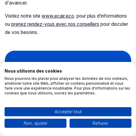
d'avancer.
Visitez notre site
www.ecair.eco
. pour plus d’informations
ou
prenez rendez-vous avec nos conseillers
pour discuter
de vos besoins.
Découvrez notre
Nous utilisons des cookies
solution de
Nous pouvons les placer pour analyser les données de nos visiteurs,
améliorer notre site Web, afficher un contenu personnalisé et vous
financement pour vos
faire vivre une expérience inoubliable. Pour plus d'informations sur les
cookies que nous utilisons, ouvrez les paramètres.
chantiers de rénovation
d'ampleur.
Accepter tout
Non, ajuster
Refuser
Je découvre l'offre maintenant