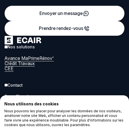
Envoyer un message
Prendre rendez-vous
Nos solutions
Avance MaPrimeRénov'
Crédit Travaux
CEE
Contact
5 rue Pleyel
93200 Saint-Denis
Nous utilisons des cookies
contact@ecair.eco
Nous pouvons les placer pour analyser les données de nos visiteurs,
améliorer notre site Web, afficher un contenu personnalisé et vous
faire vivre une expérience inoubliable. Pour plus d'informations sur les
Légal
cookies que nous utilisons, ouvrez les paramètres.