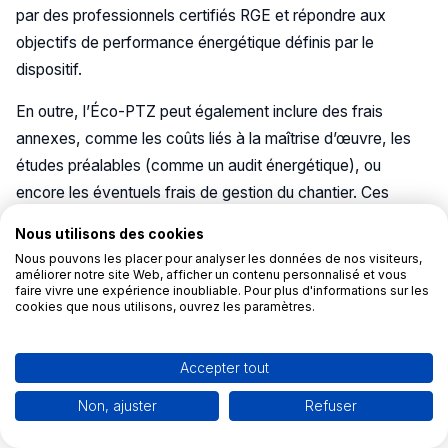
par des professionnels certifiés RGE et répondre aux
objectifs de performance énergétique définis par le
dispositif.
En outre, l’Éco-PTZ peut également inclure des frais
annexes, comme les coûts liés à la maîtrise d’œuvre, les
études préalables (comme un audit énergétique), ou
encore les éventuels frais de gestion du chantier. Ces
dépenses doivent être directement associées à la
Nous utilisons des cookies
réalisation des travaux financés et justifiées dans le dossier
Nous pouvons les placer pour analyser les données de nos visiteurs,
soumis à la banque.
améliorer notre site Web, afficher un contenu personnalisé et vous
faire vivre une expérience inoubliable. Pour plus d'informations sur les
cookies que nous utilisons, ouvrez les paramètres.
Ainsi, l’Éco-PTZ offre une prise en charge complète et
adaptée, facilitant l’investissement dans des projets de
Accepter tout
rénovation énergétique tout en incluant des dépenses
indispensables à leur bonne mise en œuvre.
Non, ajuster
Refuser