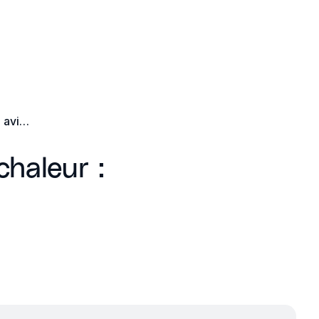
Chauffage au sol avec pompe à chaleur : avis, prix et avantages
haleur :