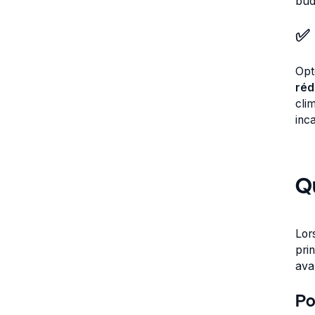
bud
✅ 
Opt
réd
cli
inc
Q
Lor
pri
ava
Po