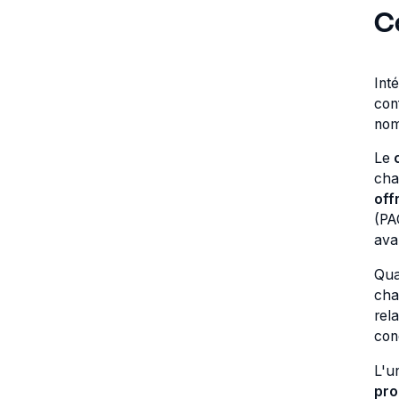
C
Int
con
nom
Le
cha
off
(PA
ava
Qua
cha
rel
con
L'u
pro