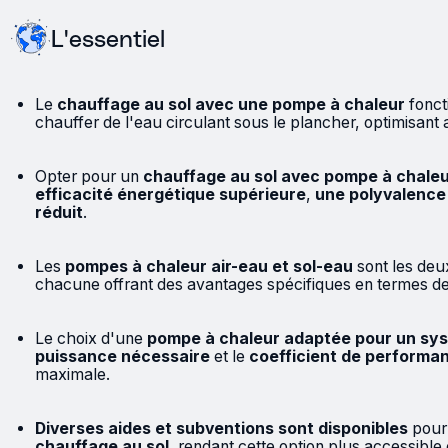
L'essentiel
Le
chauffage au sol avec une pompe à chaleur
foncti
chauffer de l'eau circulant sous le plancher, optimisant ai
Opter pour un
chauffage au sol avec pompe à chale
efficacité énergétique supérieure
,
une polyvalence
réduit
.
Les
pompes à chaleur air-eau et sol-eau
sont les deu
chacune offrant des avantages spécifiques en termes de 
Le choix d'une
pompe à chaleur adaptée pour un sy
puissance nécessaire
et le
coefficient de performa
maximale.
Diverses aides et subventions sont disponibles
pour f
chauffage au sol
, rendant cette option plus accessible