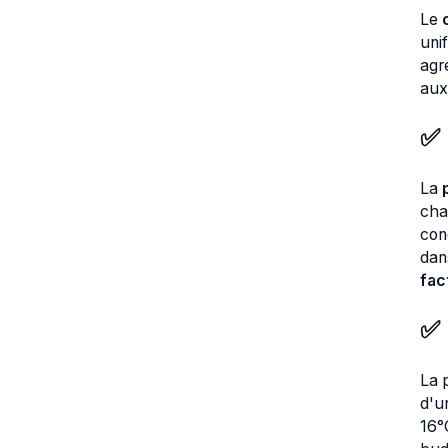
Le
uni
agr
aux
✅ 
La
cha
cond
dan
fac
✅ 
La 
d'u
16°