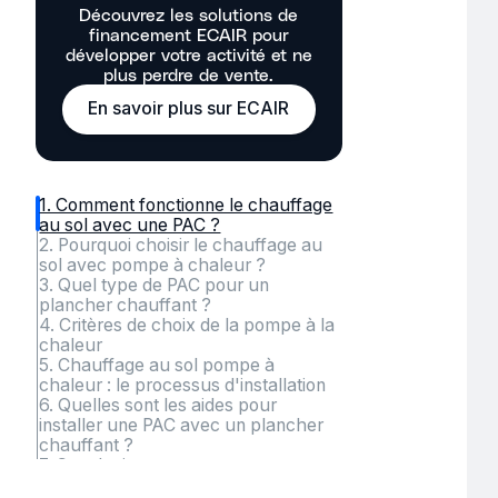
Découvrez les solutions de
financement ECAIR pour
développer votre activité et ne
plus perdre de vente.
En savoir plus sur ECAIR
1. Comment fonctionne le chauffage
au sol avec une PAC ?
2. Pourquoi choisir le chauffage au
sol avec pompe à chaleur ?
3. Quel type de PAC pour un
plancher chauffant ?
4. Critères de choix de la pompe à la
chaleur
5. Chauffage au sol pompe à
chaleur : le processus d'installation
6. Quelles sont les aides pour
installer une PAC avec un plancher
chauffant ?
7. Conclusion