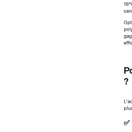
16°
sans
Opt
pol
gag
eff
P
?
L'a
plus
✅ 