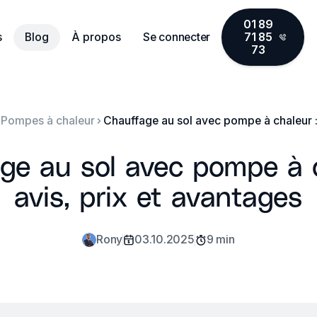
01 89
s
Blog
À propos
Se connecter
71 85
73
Pompes à chaleur
ge au sol avec pompe à c
avis, prix et avantages
Rony
03.10.2025
9 min