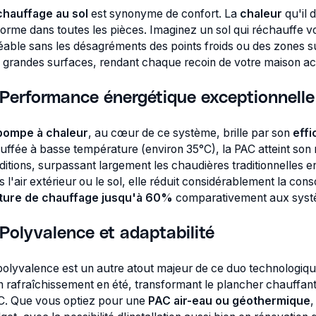
chauffage au sol
est synonyme de confort. La
chaleur
qu'il 
forme dans toutes les pièces. Imaginez un sol qui réchauffe v
éable sans les désagréments des points froids ou des zones 
 grandes surfaces, rendant chaque recoin de votre maison acc
Performance énergétique exceptionnelle
pompe à chaleur
, au cœur de ce système, brille par son
effi
uffée à basse température (environ 35°C), la PAC atteint son
itions, surpassant largement les chaudières traditionnelles en 
s l'air extérieur ou le sol, elle réduit considérablement la c
ture de chauffage jusqu'à 60%
comparativement aux systè
Polyvalence et adaptabilité
polyvalence est un autre atout majeur de ce duo technologiqu
n rafraîchissement en été, transformant le plancher chauffant 
C. Que vous optiez pour une
PAC air-eau ou géothermique
,