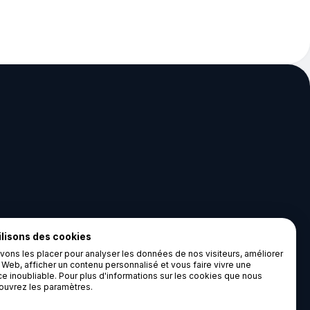
ilisons des cookies
ontact
Légal
ons les placer pour analyser les données de nos visiteurs, améliorer
e Web, afficher un contenu personnalisé et vous faire vivre une
rue Pleyel
Cookies
e inoubliable. Pour plus d'informations sur les cookies que nous
200 Saint-Denis
Mentions légales
, ouvrez les paramètres.
ntact@ecair.eco