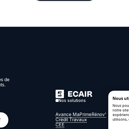
es de
ts.
Nous ut
Nos solutions
C
Nous pouv
notre sit
Avance MaPrimeRénov'
5 
expérienc
Crédit Travaux
93
utilisons
CEE
co