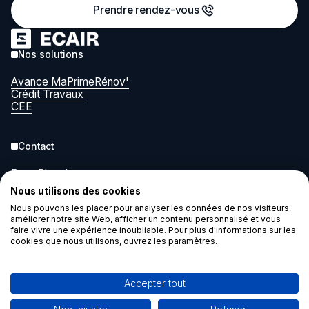
Prendre rendez-vous
Nos solutions
Avance MaPrimeRénov'
Crédit Travaux
CEE
Contact
5 rue Pleyel
93200 Saint-Denis
Nous utilisons des cookies
contact@ecair.eco
Nous pouvons les placer pour analyser les données de nos visiteurs,
améliorer notre site Web, afficher un contenu personnalisé et vous
faire vivre une expérience inoubliable. Pour plus d'informations sur les
Légal
cookies que nous utilisons, ouvrez les paramètres.
Cookies
Mentions légales
Accepter tout