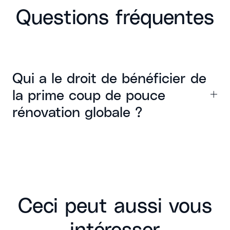
Questions fréquentes
Qui a le droit de bénéficier de
la prime coup de pouce
rénovation globale ?
La prime coup de pouce rénovation globale remplacée
depuis janvier 2024 par MaPrimeRénov’ rénovation
d’ampleur est accessible pour tous les ménages,
indépendamment de leur revenu. Pour cela, ils doivent
être propriétaires occupant, propriétaire bailleur ou
propriétaire en indivision.
Ceci peut aussi vous
intéresser